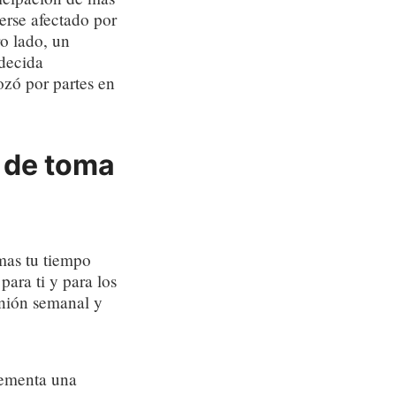
erse afectado por
ro lado, un
decida
ozó por partes en
 de toma
omas tu tiempo
para ti y para los
unión semanal y
lementa una