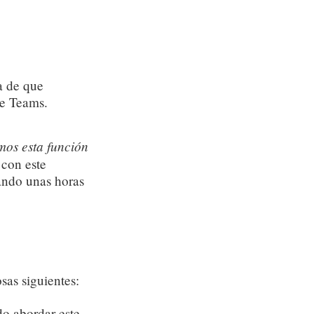
a de que
be Teams.
mos esta función
 con este
ando unas horas
sas siguientes:
do abordar este