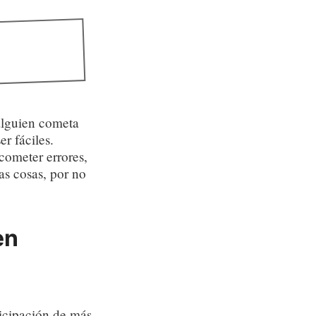
alguien cometa
r fáciles.
cometer errores,
as cosas, por no
en
ticipación de más