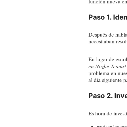
función nueva en
Paso 1. Ide
Después de hablar
necesitaban reso
En lugar de escri
en Nozbe Teams!
problema en nues
al día siguiente 
Paso 2. Inv
Es hora de inves
revisar las t