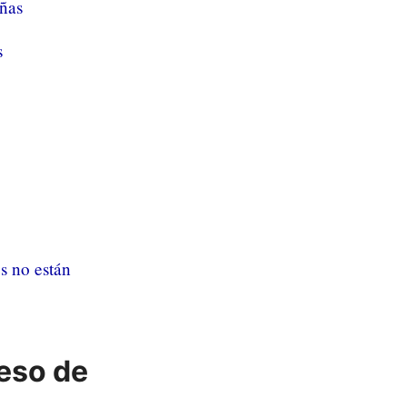
eñas
s
s no están
eso de