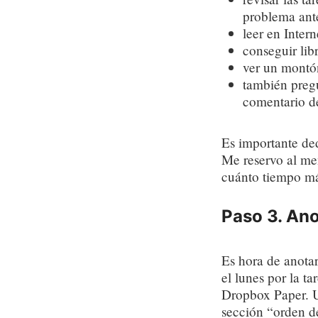
problema ant
leer en Inter
conseguir lib
ver un montó
también preg
comentario d
Es importante ded
Me reservo al men
cuánto tiempo má
Paso 3. Ano
Es hora de anotar
el lunes por la t
Dropbox Paper. U
sección “orden d