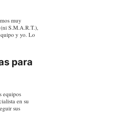
eamos muy
 (ni S.M.A.R.T.),
equipo y yo. Lo
as para
s equipos
alista en su
eguir sus