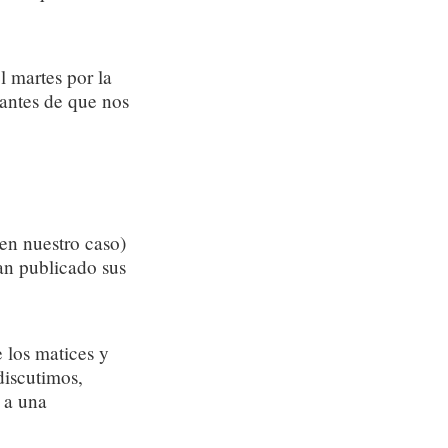
 martes por la
 antes de que nos
 en nuestro caso)
an publicado sus
 los matices y
discutimos,
 a una