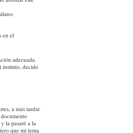
ilares
 en el
gación adecuada.
 instinto, decido
tes, a más tardar
un documento
y la pasaré a la
uiero que mi tema