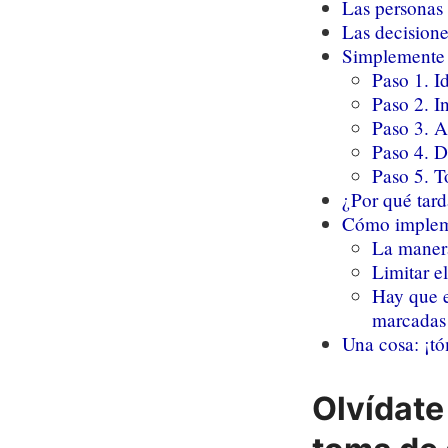
Las personas 
Las decision
Simplemente 
Paso 1. I
Paso 2. I
Paso 3. A
Paso 4. D
Paso 5. T
¿Por qué tard
Cómo impleme
La manera
Limitar e
Hay que e
marcadas
Una cosa: ¡tó
Olvídate