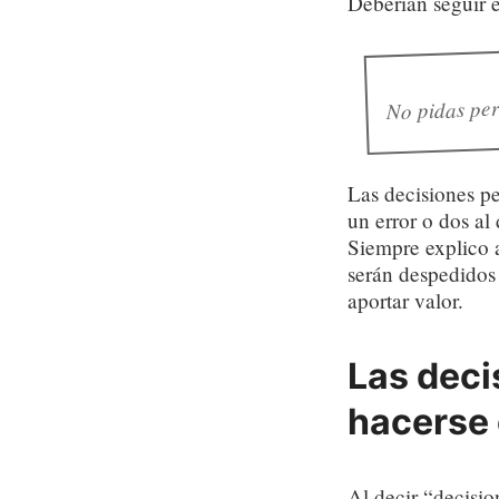
Deberían seguir e
No pidas per
Las decisiones p
un error o dos al
Siempre explico a
serán despedidos 
aportar valor.
Las deci
hacerse
Al decir “decisio