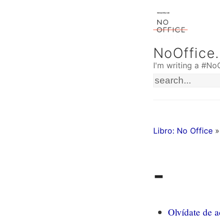
NoOffice
I'm writing a #No
Libro: No Office
»
-
Olvídate de a